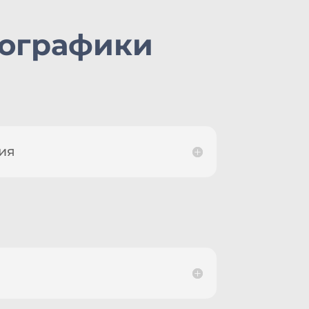
фографики
ния