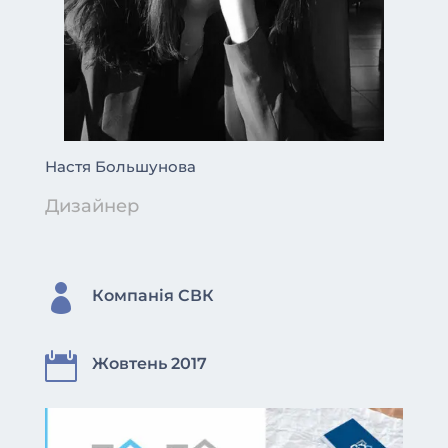
Настя Большунова
Дизайнер

Компанія СВК

Жовтень 2017