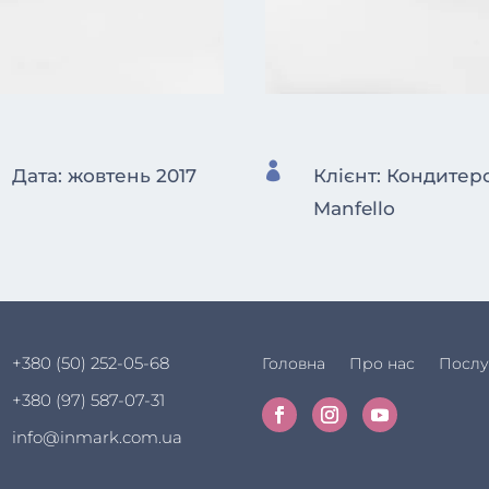

Дата: жовтень 2017
Клієнт: Кондитер
Manfello
+380 (50) 252-05-68
Головна
Про нас
Послу
+380 (97) 587-07-31
info@inmark.com.ua