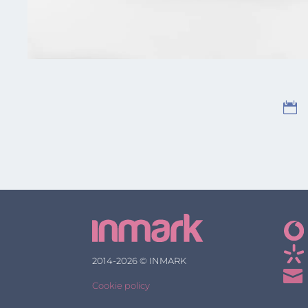

2014-2026 © INMARK

Cookie policy