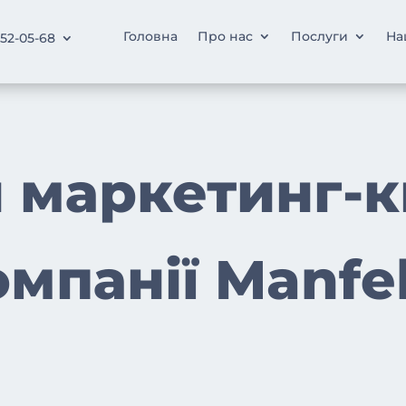
Головна
Про нас
Послуги
На
252-05-68
 маркетинг-к
омпанії Manfel