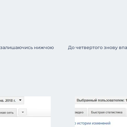
2, залишаючись нижчою
До четвертого знову впал