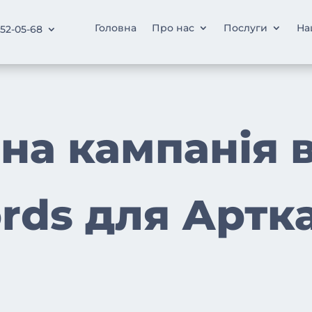
Головна
Про нас
Послуги
На
252-05-68
на кампанія в
rds для Артка