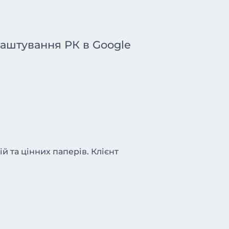
лаштування РК в Google
й та цінних паперів. Клієнт