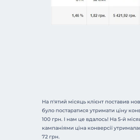
На п'ятий місяць клієнт поставив но
було постаратися утримати ціну конв
100 грн. І нам це вдалось! На 5-й міс
кампаніями ціна конверсії утрималас
72 грн.