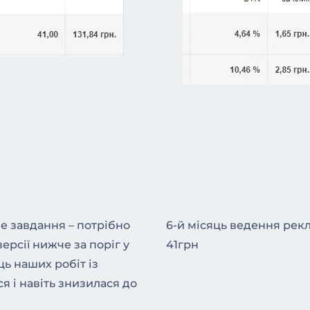
ве завдання – потрібно
6-й місяць ведення рекл
ерсії нижче за поріг у
41грн
яць наших робіт із
я і навіть знизилася до