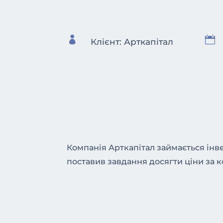


Клієнт: Арткапітал
Компанія Арткапітал займається інве
поставив завдання досягти ціни за ко