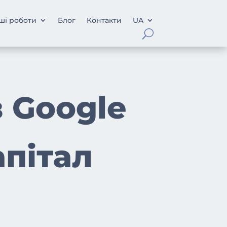
ші роботи
Блог
Контакти
UA
 Google
пітал