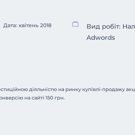

Дата: квітень 2018
Вид робіт: На
Adwords
стиційною діяльністю на ринку купівлі-продажу акці
нверсію на сайті 150 грн.