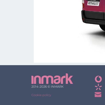
2014-2026 © INMARK

Cookie policy