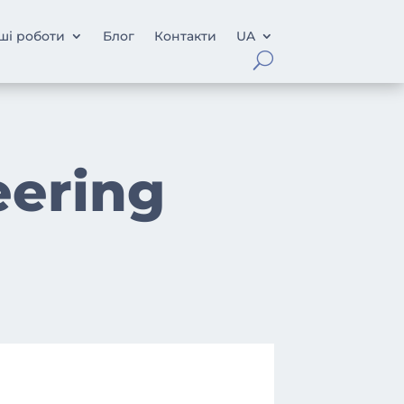
ші роботи
Блог
Контакти
UA
eering