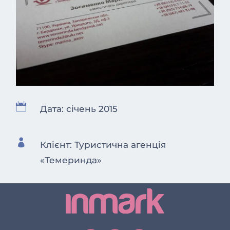

Дата: січень 2015

Клієнт: Туристична агенція
«Темеринда»