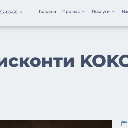
Головна
Про нас
Послуги
На
252-05-68
исконти KOK
