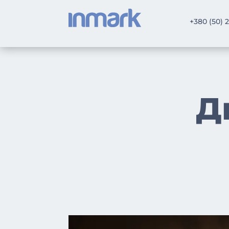
+380 (50) 
Д