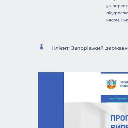
університ
підкреслю
часом. Ни

Клієнт: Запорізький держав