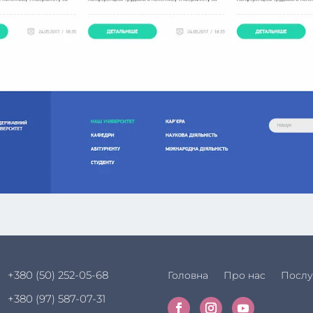
+380 (50) 252-05-68
Головна
Про нас
Послу
+380 (97) 587-07-31