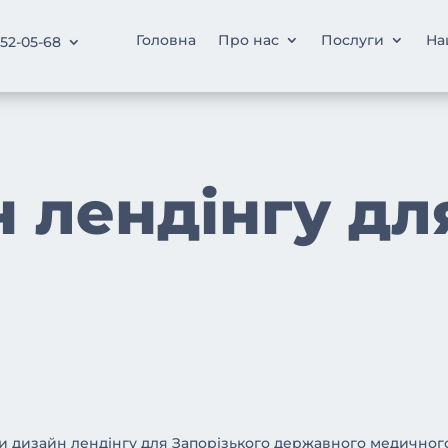
Головна
Про нас
Послуги
На
252-05-68
 лендінгу д
 дизайн лендінгу для Запорізького державного медичног