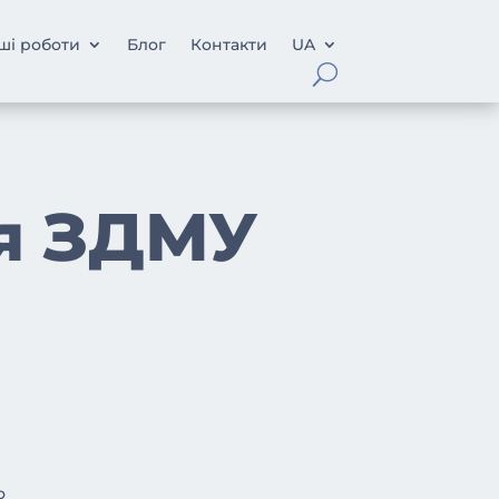
ші роботи
Блог
Контакти
UA
ля ЗДМУ
о