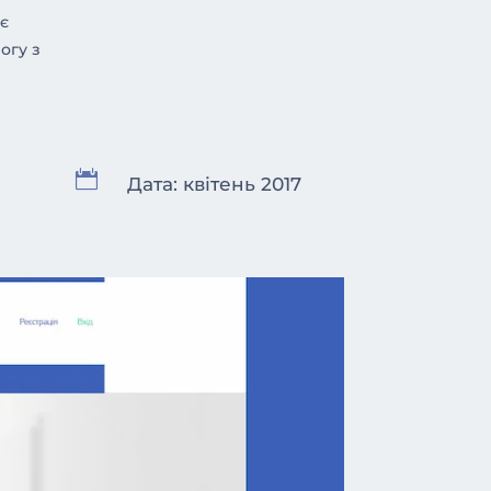
є
огу з

Дата: квітень 2017