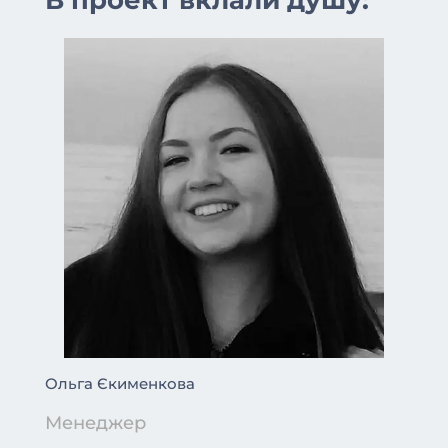
В проект вклали душу:
Ольга Єкименкова
Менеджер