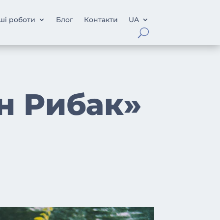
ші роботи
Блог
Контакти
UA
н Рибак»