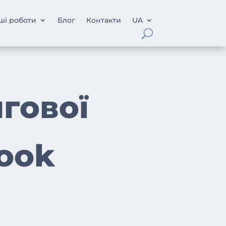
ші роботи
Блог
Контакти
UA
гової
Cook