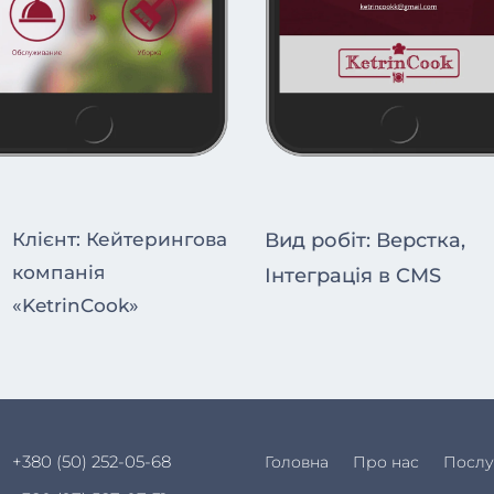
Клієнт: Кейтерингова
Вид робіт: Верстка,
компанія
Інтеграція в CMS
«KetrinCook»
+380 (50) 252-05-68
Головна
Про нас
Послу