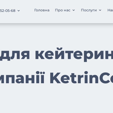
Головна
Про нас
Послуги
На
252-05-68
 для кейтерин
панії Ketrin