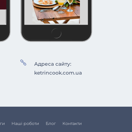

Адреса сайту:
ketrincook.com.ua
ги
Наші роботи
Блог
Контакти