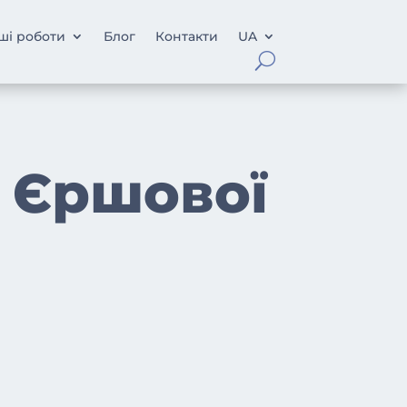
ші роботи
Блог
Контакти
UA
ї Єршової