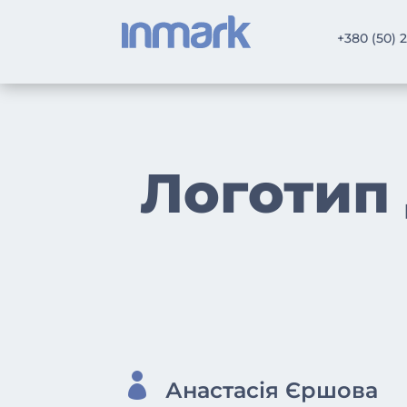
+380 (50) 
Логотип 

Анастасія Єршова