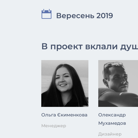

Вересень 2019
В проект вклали душ
Ольга Єкименкова
Олександр
Мухамедов
Менеджер
Дизайнер