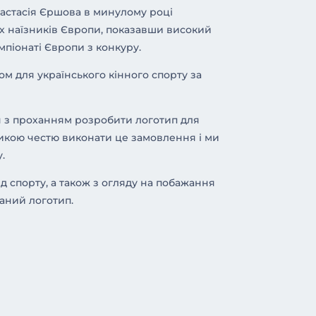
астасія Єршова в минулому році
х наїзників Європи, показавши високий
мпіонаті Європи з конкуру.
ом для українського кінного спорту за
я з проханням розробити логотип для
ликою честю виконати це замовлення і ми
.
 спорту, а також з огляду на побажання
аний логотип.