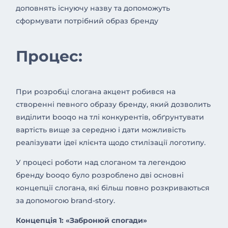
доповнять існуючу назву та допоможуть
сформувати потрібний образ бренду
Процес:
При розробці слогана акцент робився на
створенні певного образу бренду, який дозволить
виділити booqo на тлі конкурентів, обґрунтувати
вартість вище за середню і дати можливість
реалізувати ідеї клієнта щодо стилізації логотипу.
У процесі роботи над слоганом та легендою
бренду booqo було розроблено дві основні
концепції слогана, які більш повно розкриваються
за допомогою brand-story.
Концепція 1: «Забронюй спогади»