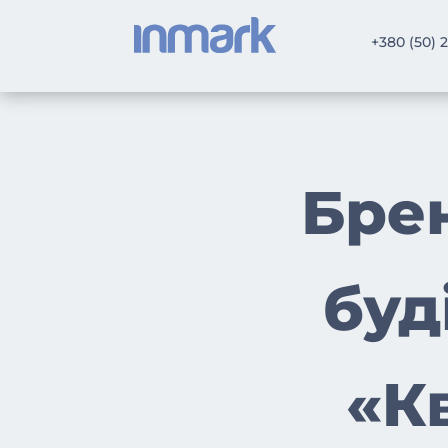
+380 (50) 
Бре
буд
«К