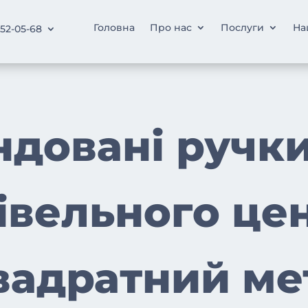
Головна
Про нас
Послуги
На
252-05-68
ндовані ручки
івельного це
вадратний ме