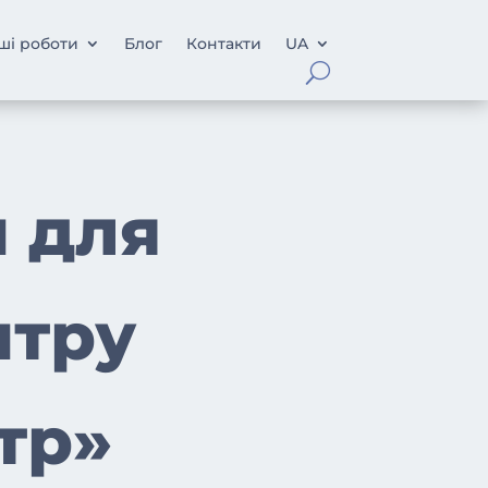
ші роботи
Блог
Контакти
UA
 для
нтру
тр»