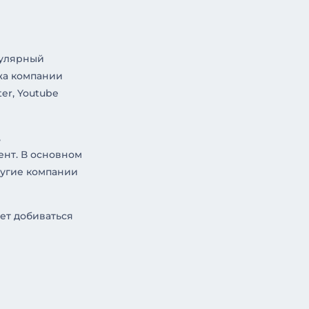
улярный
жа компании
er, Youtube
,
ент. В основном
ругие компании
ет добиваться