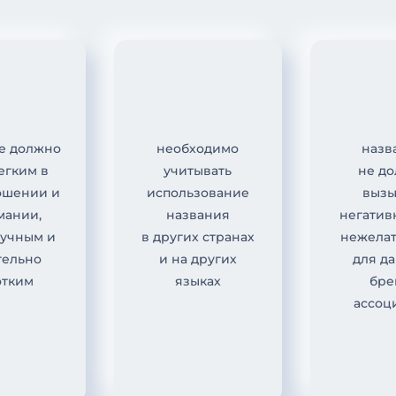
е должно
необходимо
назв
егким в
учитывать
не д
ошении и
использование
вызы
мании,
названия
негатив
вучным и
в других странах
нежела
тельно
и на других
для д
отким
языках
бре
ассоц