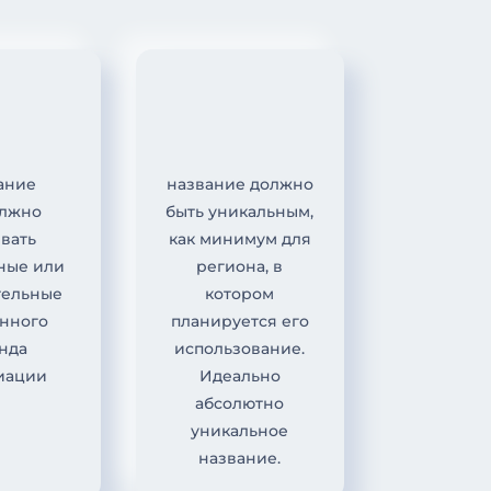
ание
название должно
олжно
быть уникальным,
вать
как минимум для
ные или
региона, в
тельные
котором
анного
планируется его
нда
использование.
иации
Идеально
абсолютно
уникальное
название.