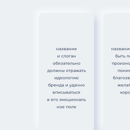
название
названи
и слоган
быть л
обязательно
произн
должны отражать
пони
идеологию
благоз
бренда и удачно
жела
вписываться
кор
в его эмоциональ
ное поле