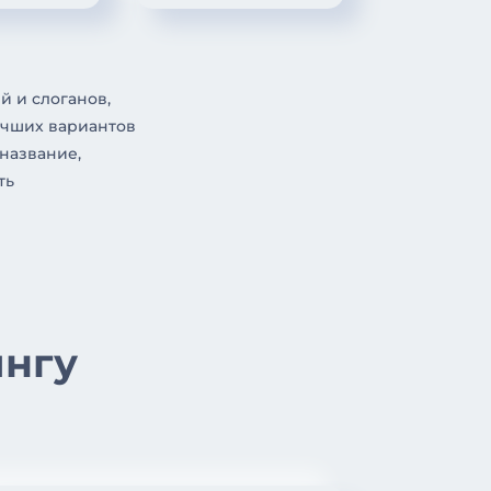
й и слоганов,
учших вариантов
 название,
ть
ингу