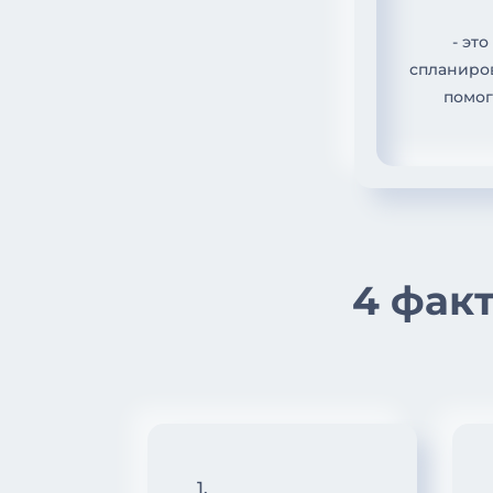
- эт
спланиров
помог
4 фак
1.