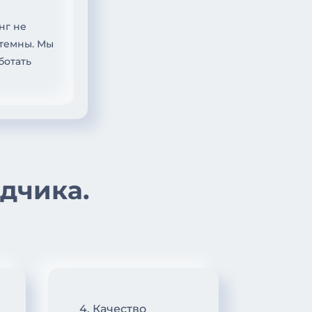
нг не
стемны. Мы
ботать
дчика.
4. Качество