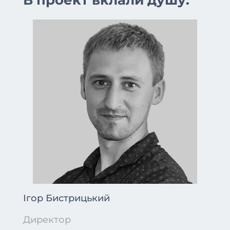
В проект вклали душу:
Ігор Бистрицький
Директор