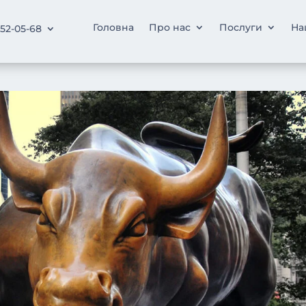
Головна
Про нас
Послуги
На
252-05-68