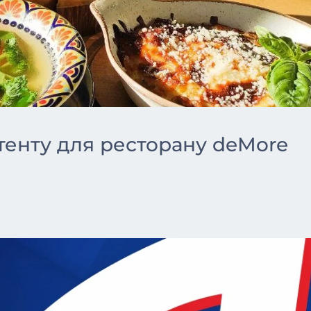
енту для ресторану deMore