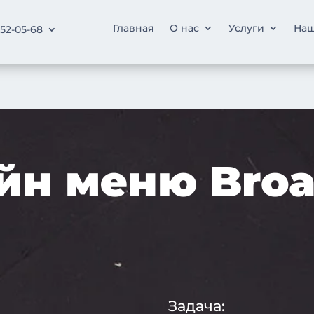
Главная
О нас
Услуги
Наш
252-05-68
йн меню Bro
Задача: