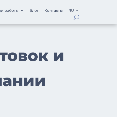
и работы
Блог
Контакты
RU
товок и
пании