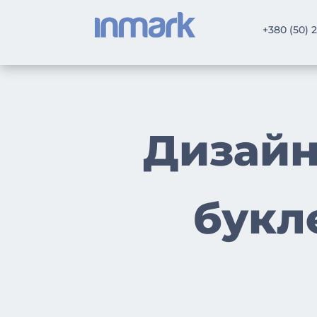
+380 (50) 
Дизайн
букл