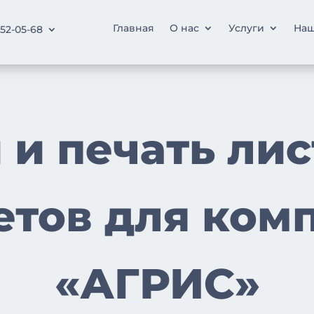
Главная
О нас
Услуги
Наш
252-05-68
 и печать лис
етов для ком
«АГРИС»