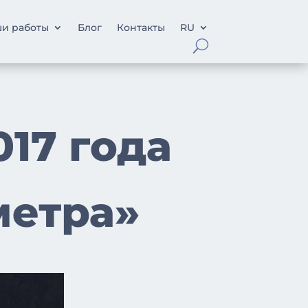
и работы
Блог
Контакты
RU
17 года
метра»