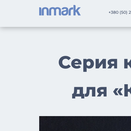
+380 (50) 
Серия 
для «