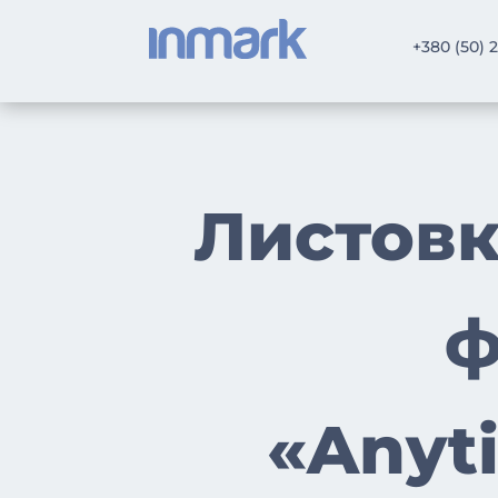
+380 (50) 
Листовк
ф
«Anyti