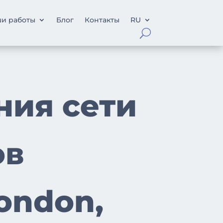
и работы
Блог
Контакты
RU
ния сети
ов
London,