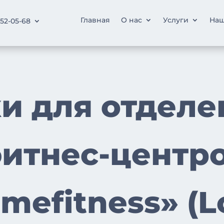
Главная
О нас
Услуги
Наш
252-05-68
и для отделе
итнес-центр
mefitness» (