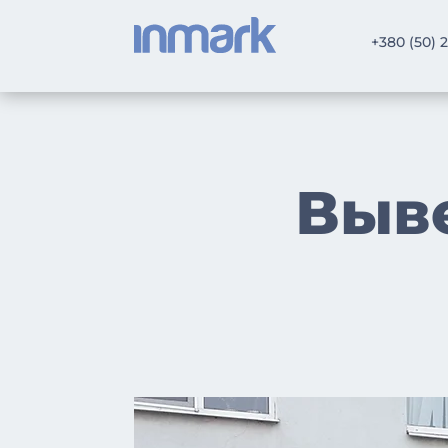
+380 (50) 
Выве