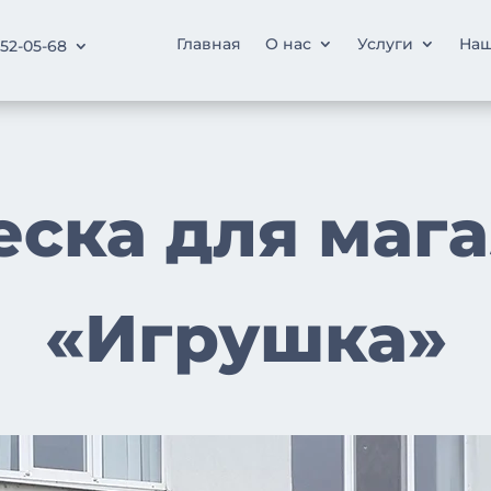
Главная
О нас
Услуги
Наш
252-05-68
ска для маг
«Игрушка»