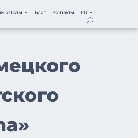
и работы
Блог
Контакты
RU
емецкого
тского
na»