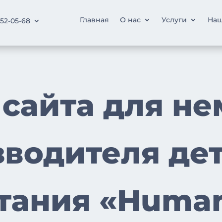
Главная
О нас
Услуги
Наш
252-05-68
сайта для н
водителя де
тания «Huma