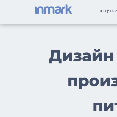
+380 (50) 
Дизайн 
произ
пи