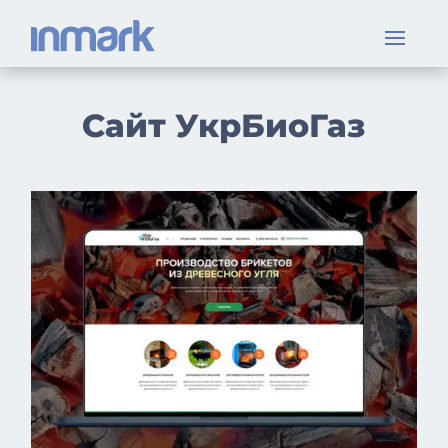
Сайт УкрБиоГаз