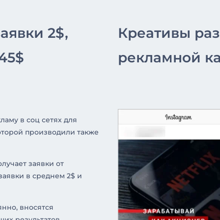
аявки 2$,
Креативы ра
45$
рекламной к
ламу в соц сетях для
оторой производили также
олучает заявки от
заявки в среднем 2$ и
янно, вносятся
их результатов.