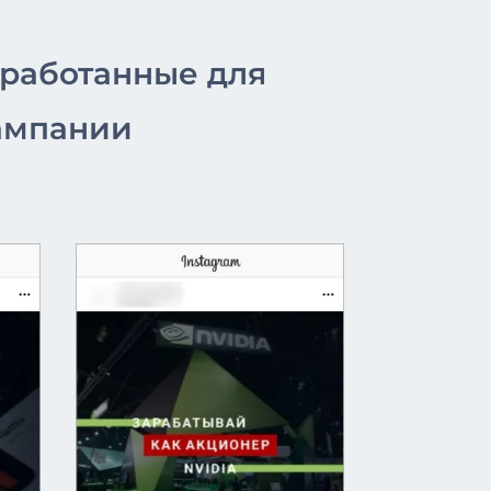
зработанные для
ампании