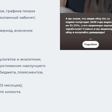
в, графика показа
рекламный кабинет;
период, внесение
льтатов и аналитики;
достижения наилучшего
 бюджета, плейсментов,
12 месяцев);
я клиента.