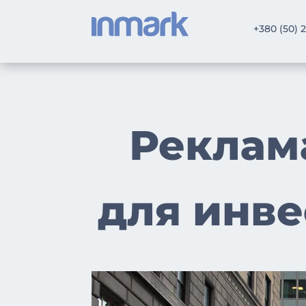
+380 (50) 
Реклам
для инв