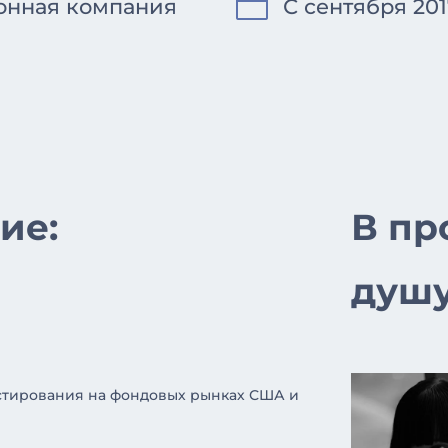

онная компания
С сентября 20
ие:
В пр
душу
естирования на фондовых рынках США и