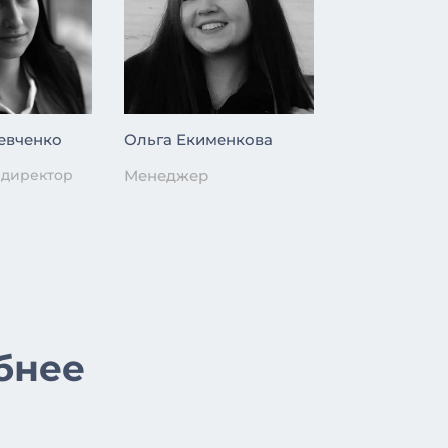
евченко
Ольга Екименкова
 директор
Менеджер
бнее