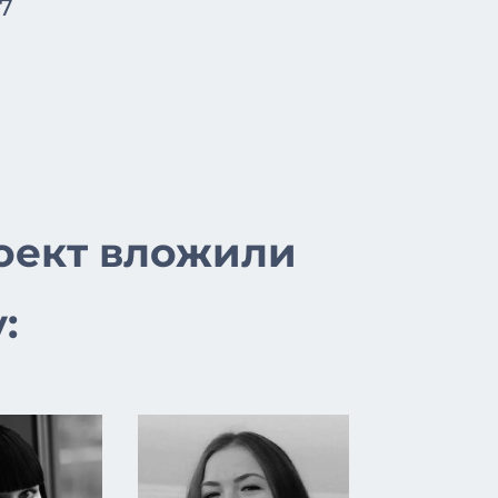
17
оект вложили
: