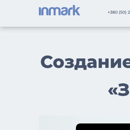
+380 (50) 
Создание
«З