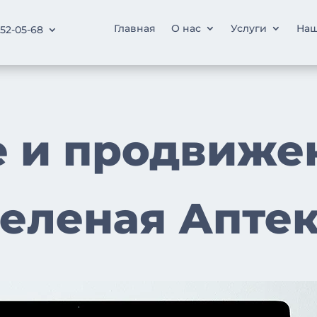
Главная
О нас
Услуги
Наш
252-05-68
 и продвиже
еленая Апте