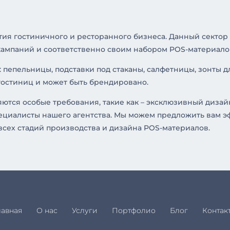
тия гостиничного и ресторанного бизнеса. Данный сектор
ампаний и соответственно своим набором POS-материало
 пепельницы, подставки под стаканы, салфетницы, зонты д
 гостиниц и может быть брендировано.
ются особые требования, такие как – эксклюзивный дизай
специалисты нашего агентства. Мы можем предложить вам 
 всех стадий производства и дизайна POS-материалов.
лавная
О нас
Услуги
Портфолио
Блог
Контак