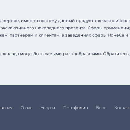
 Наверное, именно поэтому данный продукт так часто испол
мя эксклюзивного шоколадного презента. Сферы применен
кам, партнерам и клиентам, в заведениях сферы HoReCa и
шоколада могут быть самыми разнообразными. Обратитесь
лавная
О нас
Услуги
Портфолио
Блог
Контак