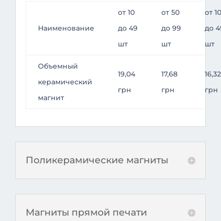
от 10
от 50
от 1
Наименование
до 49
до 99
до 
шт
шт
шт
Объемный
19,04
17,68
16,3
керамический
грн
грн
грн
магнит
Поликерамические магниты
Магниты прямой печати