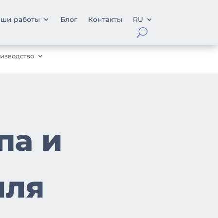
ши работы
Блог
Контакты
RU
изводство
па и
иля