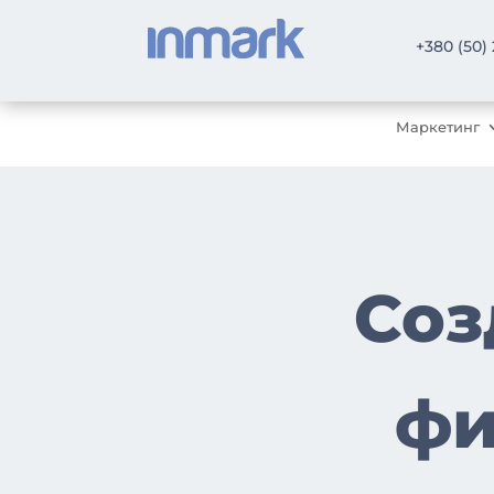
+380 (50)
Маркетинг
Соз
фи