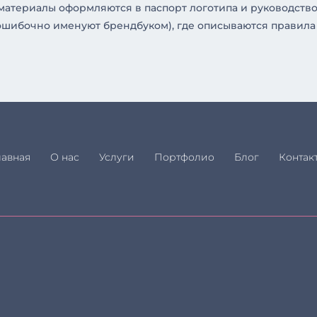
 материалы оформляются в паспорт логотипа и руководств
ошибочно именуют брендбуком), где описываются правила
лавная
О нас
Услуги
Портфолио
Блог
Контак