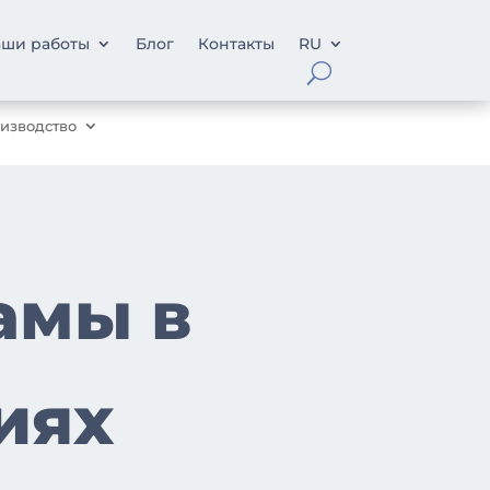
ши работы
Блог
Контакты
RU
изводство
амы в
иях